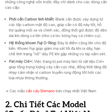
những công nghệ vốn trước đây chỉ dành cho các dòng cần
cao cấp:
Phôi cần Carbon tinh khiết:
Blank cần được xây dựng từ
các lớp carbon mật độ cao, giúp cần có độ nảy tốt, hỗ
trợ quăng mồi xa và chính xác, đồng thời giữ được độ dẻo
dai khi dòng cá lớn (như cá lóc bông hay cá chẽm cụ).
Hệ thống khoen Fuji O-Ring:
Đây là điểm cộng lớn cho độ
bền. Khoen Fuji giúp giảm ma sát tối đa khi ra dây, hạn
chế tình trạng “nổ” dây PE khi gặp những cú táp sấm sét.
Pat máy Ci4+:
Việc trang bị pat máy làm từ vật liệu Ci4+
giúp tổng trọng lượng cây cần cực nhẹ, đồng thời tăng độ
nhạy cảm nhận vì carbon truyền rung động tốt hơn các
loại nhựa thông thường.
-> Các mẫu
cần câu Shimano
bán chạy nhất Việt Nam
2. Chi Tiết Các Model