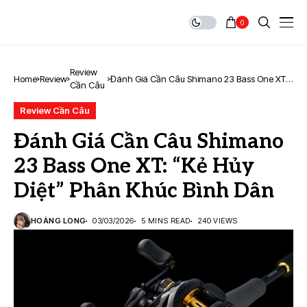
0
Review
Home
Review
Đánh Giá Cần Câu Shimano 23 Bass One XT:
Cần Câu
“Kẻ Hủy Diệt” Phân Khúc Bình Dân
Review Cần Câu
Đánh Giá Cần Câu Shimano
23 Bass One XT: “Kẻ Hủy
Diệt” Phân Khúc Bình Dân
HOÀNG LONG
03/03/2026
5 MINS READ
240 VIEWS