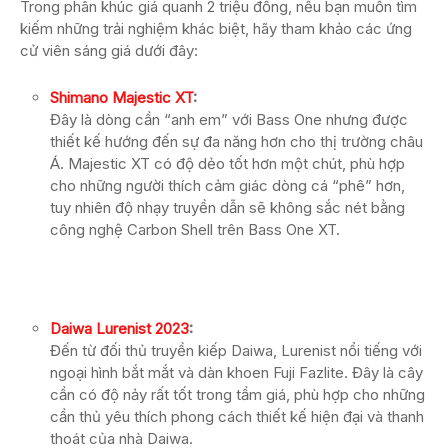
Trong phân khúc giá quanh 2 triệu đồng, nếu bạn muốn tìm
kiếm những trải nghiệm khác biệt, hãy tham khảo các ứng
cử viên sáng giá dưới đây:
Shimano Majestic XT
:
Đây là dòng cần “anh em” với Bass One nhưng được
thiết kế hướng đến sự đa năng hơn cho thị trường châu
Á. Majestic XT có độ dẻo tốt hơn một chút, phù hợp
cho những người thích cảm giác dòng cá “phê” hơn,
tuy nhiên độ nhạy truyền dẫn sẽ không sắc nét bằng
công nghệ Carbon Shell trên Bass One XT.
Daiwa Lurenist 2023
:
Đến từ đối thủ truyền kiếp Daiwa, Lurenist nổi tiếng với
ngoại hình bắt mắt và dàn khoen Fuji Fazlite. Đây là cây
cần có độ nảy rất tốt trong tầm giá, phù hợp cho những
cần thủ yêu thích phong cách thiết kế hiện đại và thanh
thoát của nhà Daiwa.