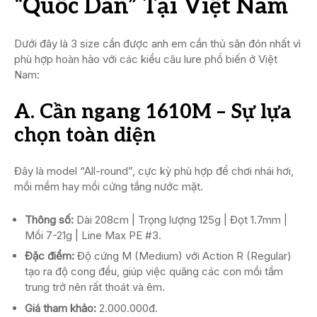
“Quốc Dân” Tại Việt Nam
Dưới đây là 3 size cần được anh em cần thủ săn đón nhất vì
phù hợp hoàn hảo với các kiểu câu lure phổ biến ở Việt
Nam:
A. Cần ngang 1610M – Sự lựa
chọn toàn diện
Đây là model “All-round”, cực kỳ phù hợp để chơi nhái hơi,
mồi mềm hay mồi cứng tầng nước mặt.
Thông số:
Dài 208cm | Trọng lượng 125g | Đọt 1.7mm |
Mồi 7-21g | Line Max PE #3.
Đặc điểm:
Độ cứng M (Medium) với Action R (Regular)
tạo ra độ cong đều, giúp việc quăng các con mồi tầm
trung trở nên rất thoát và êm.
Giá tham khảo:
2.000.000đ.