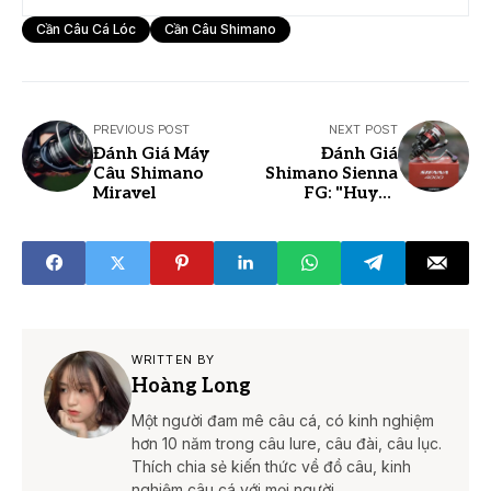
Cần Câu Cá Lóc
Cần Câu Shimano
PREVIOUS POST
NEXT POST
Đánh Giá Máy
Đánh Giá
Câu Shimano
Shimano Sienna
Miravel
FG: "Huyền
Thoại" Máy Câu
Giá Rẻ Cho Mọi
Cần Thủ
WRITTEN BY
Hoàng Long
Một người đam mê câu cá, có kinh nghiệm
hơn 10 năm trong câu lure, câu đài, câu lục.
Thích chia sẻ kiến thức về đồ câu, kinh
nghiệm câu cá với mọi người.