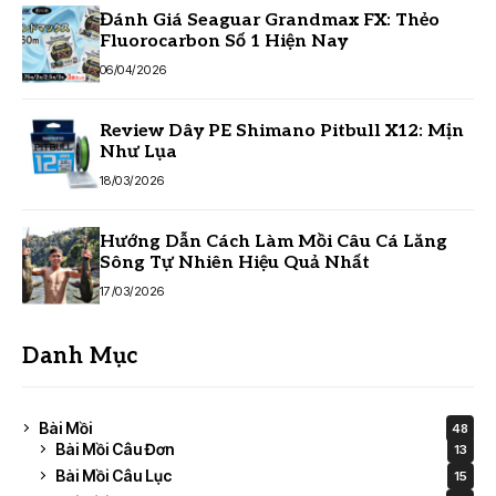
Đánh Giá Seaguar Grandmax FX: Thẻo
Fluorocarbon Số 1 Hiện Nay
06/04/2026
Review Dây PE Shimano Pitbull X12: Mịn
Như Lụa
18/03/2026
Hướng Dẫn Cách Làm Mồi Câu Cá Lăng
Sông Tự Nhiên Hiệu Quả Nhất
17/03/2026
Danh Mục
Bài Mồi
48
Bài Mồi Câu Đơn
13
Bài Mồi Câu Lục
15