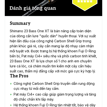
Đánh giá tổng quan
Summary
Shimano 23 Bass One XT là bản nâng cấp toàn diện
của dòng cần lure "quốc dân" huyền thoại. Với sự xuất
hiện lần đầu của công nghệ Carbon Shell Grip trong
phân khúc giá rẻ, cây cần mang lại độ nhạy cảm nhận
mồi tuyệt vời. Được trang bị hệ thống khoen Fuji O-Ring
bền bỉ, Pat máy Ci4+ siêu nhẹ và phôi carbon tinh khiết,
23 Bass One XT là lựa chọn số 1 cho anh em chuyên
lure cá lóc, cá chẽm muốn tìm kiếm một cây cần hiệu
suất cao, thẩm mỹ đẳng cấp với mức giá cực kỳ hợp lý.
The Pros
Công nghệ Carbon Shell Grip truyền dẫn rung động
cực nhạy từ mồi đến tay cầm.
Pat máy Ci4+ cao cấp giúp giảm trọng lượng và tăng
độ chắc chắn khi lắp máy.
Hệ thống khoen Fuji O-Ring tản nhiệt tốt, bảo vệ dây