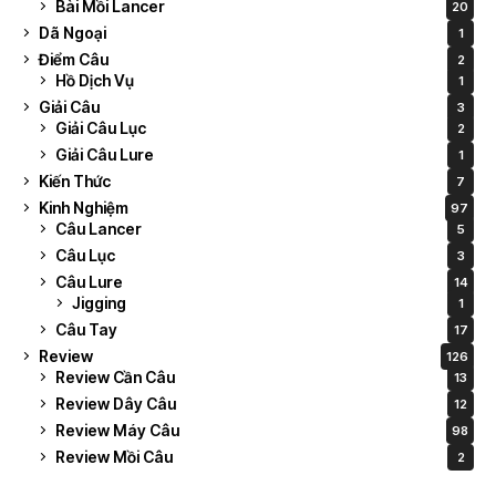
Bài Mồi Lancer
20
Dã Ngoại
1
Điểm Câu
2
Hồ Dịch Vụ
1
Giải Câu
3
Giải Câu Lục
2
Giải Câu Lure
1
Kiến Thức
7
Kinh Nghiệm
97
Câu Lancer
5
Câu Lục
3
Câu Lure
14
Jigging
1
Câu Tay
17
Review
126
Review Cần Câu
13
Review Dây Câu
12
Review Máy Câu
98
Review Mồi Câu
2