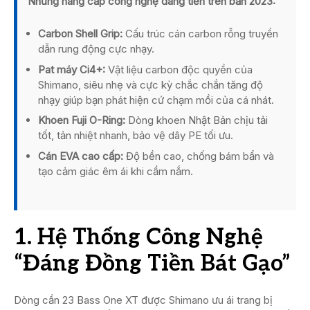
Những nâng cấp công nghệ đáng tiền trên bản 2023:
Carbon Shell Grip:
Cấu trúc cán carbon rỗng truyền
dẫn rung động cực nhạy.
Pat máy Ci4+:
Vật liệu carbon độc quyền của
Shimano, siêu nhẹ và cực kỳ chắc chắn tăng độ
nhạy giúp bạn phát hiện cứ chạm mồi của cá nhát.
Khoen Fuji O-Ring:
Dòng khoen Nhật Bản chịu tải
tốt, tản nhiệt nhanh, bảo vệ dây PE tối ưu.
Cán EVA cao cấp:
Độ bền cao, chống bám bẩn và
tạo cảm giác êm ái khi cầm nắm.
1. Hệ Thống Công Nghệ
“Đáng Đồng Tiền Bát Gạo”
Dòng cần 23 Bass One XT được Shimano ưu ái trang bị