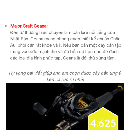
Major Craft Ceana
:
Đến từ thương hiệu chuyên làm cần lure nổi tiếng của
Nhật Bản. Ceana mang phong cách thiết kế chuẩn Châu
Âu, phôi cần rất khỏe và lì. Nếu bạn cần một cây cần tập
trung vào sức mạnh thô và độ bền cơ học cao để đánh
các loại địa hình phức tạp, Ceana là đối thủ xứng tầm.
Hy vọng bài viết giúp anh em chọn được cây cần ưng ý.
Lên cá rực rỡ nhé!
4.625