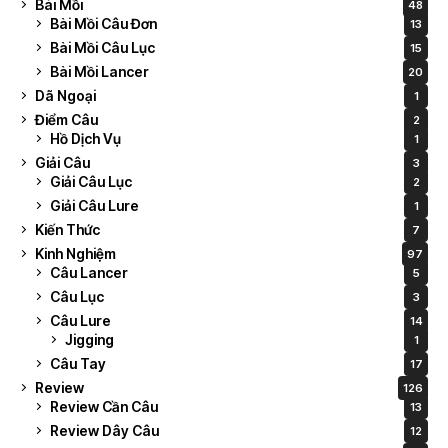
Bài Mồi
48
Bài Mồi Câu Đơn
13
Bài Mồi Câu Lục
15
Bài Mồi Lancer
20
Dã Ngoại
1
Điểm Câu
2
Hồ Dịch Vụ
1
Giải Câu
3
Giải Câu Lục
2
Giải Câu Lure
1
Kiến Thức
7
Kinh Nghiệm
97
Câu Lancer
5
Câu Lục
3
Câu Lure
14
Jigging
1
Câu Tay
17
Review
126
Review Cần Câu
13
Review Dây Câu
12