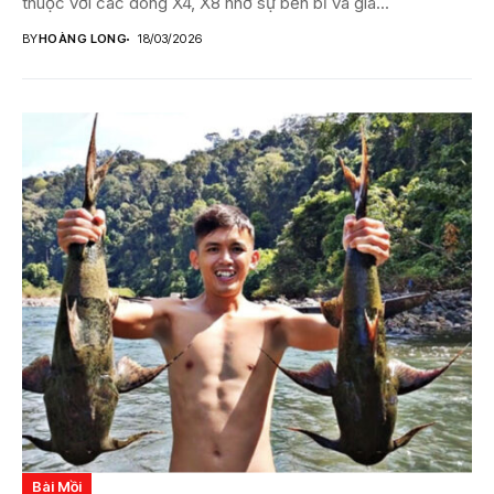
thuộc với các dòng X4, X8 nhờ sự bền bỉ và giá...
BY
HOÀNG LONG
18/03/2026
Bài Mồi