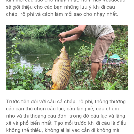
sẽ giới thiệu cho các bạn những lưu ý khi đi câu
chép, rô phi và cách làm mồi sao cho nhạy nhất.
Trước tiên đối với câu cá chép, rô phi, thông thường
các cần thủ chọn câu lục, câu lăng xê, câu chùm
nho và thi thoảng câu đơn, trong đó câu lục và lăng
xê và phổ biến nhất. Tạo mồi trước khi đi câu là điều
không thể thiếu, không ai lại vác cần đi không mà