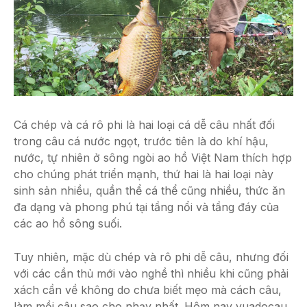
Cá chép và cá rô phi là hai loại cá dễ câu nhất đối
trong câu cá nước ngọt, trước tiên là do khí hậu,
nước, tự nhiên ở sông ngòi ao hồ Việt Nam thích hợp
cho chúng phát triển mạnh, thứ hai là hai loại này
sinh sản nhiều, quần thể cá thể cũng nhiều, thức ăn
đa dạng và phong phú tại tầng nổi và tầng đáy của
các ao hồ sông suối.
Tuy nhiên, mặc dù chép và rô phi dễ câu, nhưng đối
với các cần thủ mới vào nghề thì nhiều khi cũng phải
xách cần về không do chưa biết mẹo mà cách câu,
làm mồi câu sao cho nhạy nhất. Hôm nay vuadocau