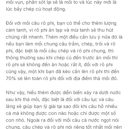
mồi vụn, phần sót lại sẽ là mồi to và lúc này mới là
lúc bầy chép củ hoạt động.
Đối với mồi câu rô phi, bạn có thể cho thêm lượng
cám tanh, vì rô phi ăn tạp và mùi tanh sẽ thu hút
chúng rất nhanh. Thêm một điều cần lưu ý nữa đó là
nếu bạn làm mồi chung câu trắm, chép, trôi và rô
phi, đặc biệt là mồi câu chép và rô phi chung, thì
thông thường sau khi chép củ đến trước ăn mồi thì
rô phi sẽ không đến ăn hoặc rất ít, đối với rô phi
cũng vậy, một khi bạn đã kéo cần lên rô phi thì đến
70% sẽ lên toàn rô phi đối với địa điểm thả mồi đó.
Như vậy, hiểu thêm được diễn biến xảy ra dưới nước
sau khi thả mồi, đặc biệt là đối với câu lục và câu
lăng xê giúp bạn lý giải tại sao đôi khi câu hồ nhiều
cá mà không được con nào hoặc chỉ được một số
con nhỏ. Ngoài ra đối với mồi câu cá nước ngọt nói
chung, câu chép và rô phi nói riêng tốt nhất mồi nên