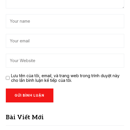
Lưu tên của tôi, email, và trang web trong trình duyệt này
cho lần bình luận kế tiếp của tôi.
Bài Viết Mới