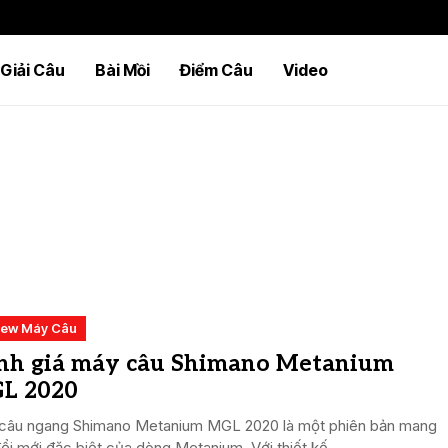
Giải Câu
Bài Mồi
Điểm Câu
Video
iew Máy Câu
nh giá máy câu Shimano Metanium
L 2020
câu ngang Shimano Metanium MGL 2020 là một phiên bản mang
đổi mới đặc biệt của dòng Metanium. Với thiết kế...