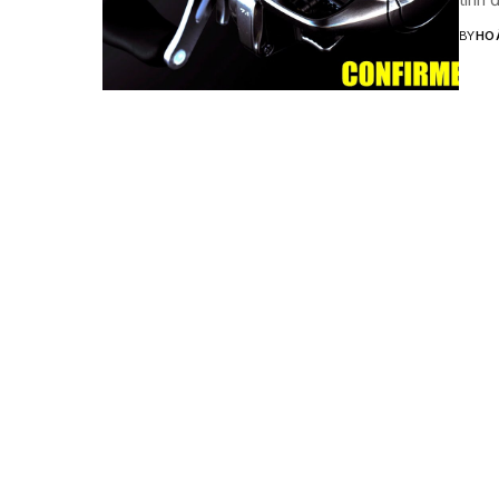
BY
HO