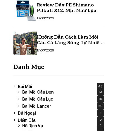
Review Dây PE Shimano
Pitbull X12: Mịn Như Lụa
18/03/2026
Hướng Dẫn Cách Làm Mồi
Câu Cá Lăng Sông Tự Nhiên
Hiệu Quả Nhất
17/03/2026
Danh Mục
Bài Mồi
48
Bài Mồi Câu Đơn
13
Bài Mồi Câu Lục
15
Bài Mồi Lancer
20
Dã Ngoại
1
Điểm Câu
2
Hồ Dịch Vụ
1