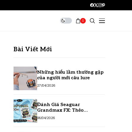
0
Bài Viết Mới
Những hiểu lầm thường gặp
của người mới câu lure
27/04/2026
Đánh Giá Seaguar
Grandmax FX: Thẻo
Fluorocarbon Số 1 Hiện Nay
06/04/2026