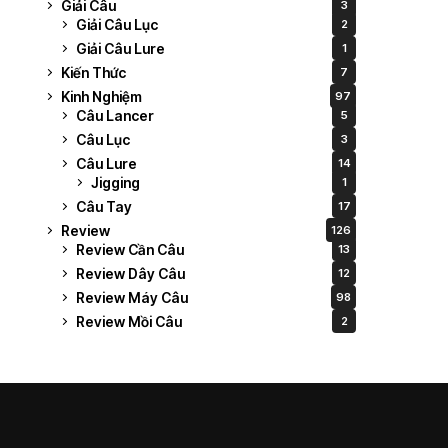
Giải Câu
3
Giải Câu Lục
2
Giải Câu Lure
1
Kiến Thức
7
Kinh Nghiệm
97
Câu Lancer
5
Câu Lục
3
Câu Lure
14
Jigging
1
Câu Tay
17
Review
126
Review Cần Câu
13
Review Dây Câu
12
Review Máy Câu
98
Review Mồi Câu
2