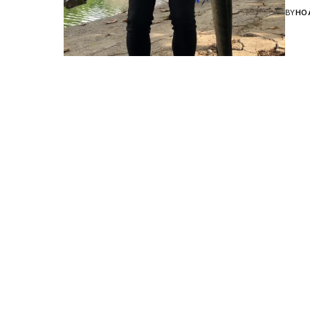
BY
HO