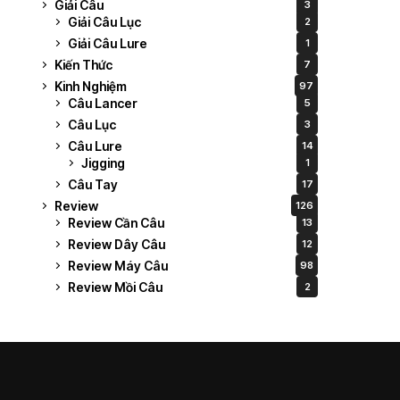
Giải Câu
3
Giải Câu Lục
2
Giải Câu Lure
1
Kiến Thức
7
Kinh Nghiệm
97
Câu Lancer
5
Câu Lục
3
Câu Lure
14
Jigging
1
Câu Tay
17
Review
126
Review Cần Câu
13
Review Dây Câu
12
Review Máy Câu
98
Review Mồi Câu
2