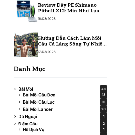
Review Dây PE Shimano
Pitbull X12: Mịn Như Lụa
18/03/2026
Hướng Dẫn Cách Làm Mồi
Câu Cá Lăng Sông Tự Nhiên
Hiệu Quả Nhất
17/03/2026
Danh Mục
Bài Mồi
48
Bài Mồi Câu Đơn
13
Bài Mồi Câu Lục
15
Bài Mồi Lancer
20
Dã Ngoại
1
Điểm Câu
2
Hồ Dịch Vụ
1