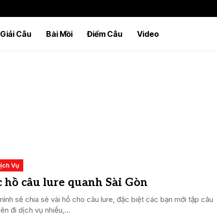
Giải Câu
Bài Mồi
Điểm Câu
Video
ịch Vụ
 hồ câu lure quanh Sài Gòn
ình sẽ chia sẻ vài hồ cho câu lure, đặc biệt các bạn mới tập câu
nên đi dịch vụ nhiều,...