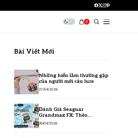
0
Bài Viết Mới
Những hiểu lầm thường gặp
của người mới câu lure
27/04/2026
Đánh Giá Seaguar
Grandmax FX: Thẻo
Fluorocarbon Số 1 Hiện Nay
06/04/2026